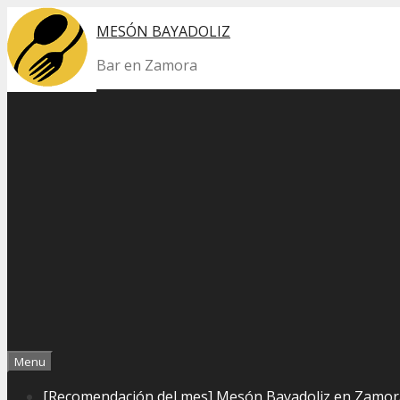
Skip
MESÓN BAYADOLIZ
to
content
Bar en Zamora
Menu
[Recomendación del mes] Mesón Bayadoliz en Zamor